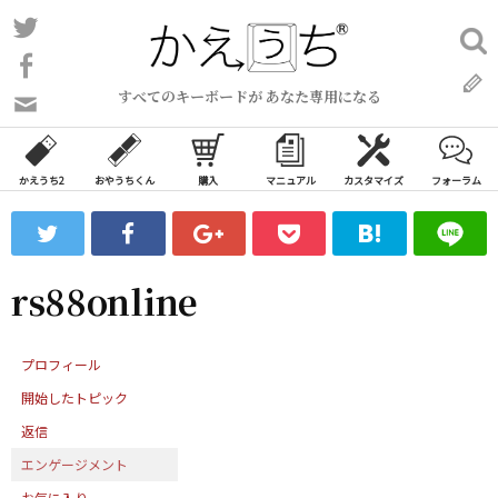
コ
Twitter
検
ン
索:
Facebook
テ
すべてのキーボードが あなた専用になる
ン
問
い
ツ
合
へ
わ
かえうち2
おやうちくん
購入
マニュアル
カスタマイズ
フォーラム
ス
せ
キ
フ
ッ
ォ
ー
プ
rs88online
ム
プロフィール
開始したトピック
返信
エンゲージメント
お気に入り