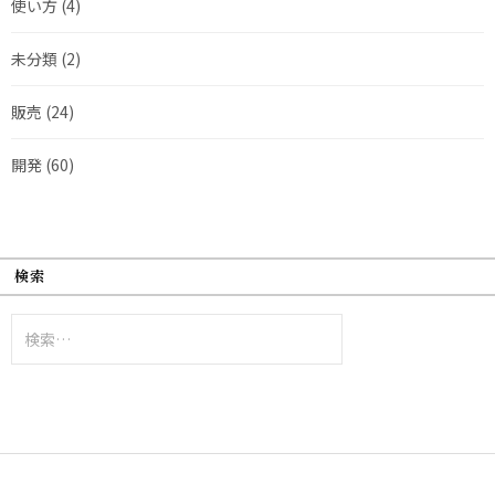
使い方
(4)
未分類
(2)
販売
(24)
開発
(60)
検索
検
索: