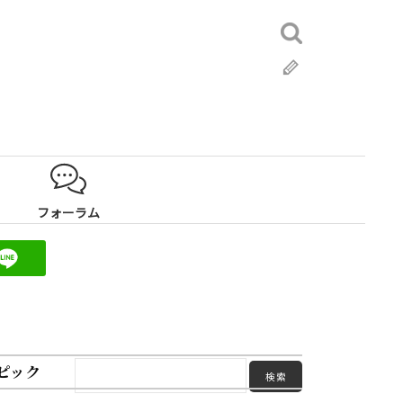
検
索:
ブ
ロ
グ
フォーラム
ピック