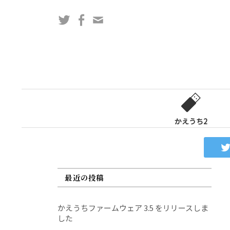
コ
Twitter
Facebook
問
ン
い
テ
合
ン
わ
ツ
せ
へ
フ
ス
ォ
キ
ー
ッ
かえうち2
ム
プ
最近の投稿
かえうちファームウェア 3.5 をリリースしま
した