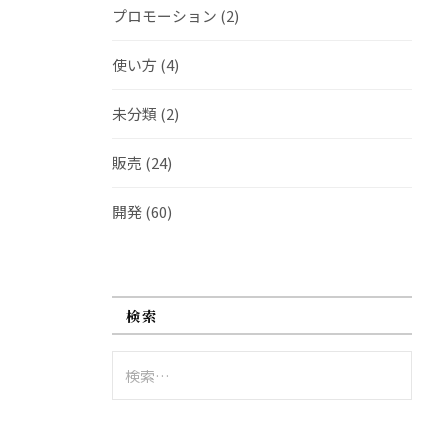
プロモーション
(2)
使い方
(4)
未分類
(2)
販売
(24)
開発
(60)
検索
検
索: