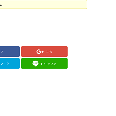
た。
ェア
共有
クマーク
LINEで送る