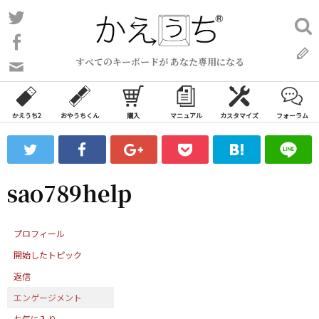
コ
Twitter
検
ン
索:
Facebook
テ
すべてのキーボードが あなた専用になる
ン
問
い
ツ
合
へ
わ
かえうち2
おやうちくん
購入
マニュアル
カスタマイズ
フォーラム
ス
せ
キ
フ
ッ
ォ
ー
プ
sao789help
ム
プロフィール
開始したトピック
返信
エンゲージメント
お気に入り