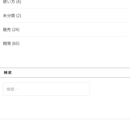
使い方
(4)
未分類
(2)
販売
(24)
開発
(60)
検索
検
索: