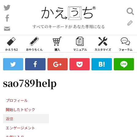
コ
Twitter
検
ン
索:
Facebook
テ
すべてのキーボードが あなた専用になる
ン
問
い
ツ
合
へ
わ
かえうち2
おやうちくん
購入
マニュアル
カスタマイズ
フォーラム
ス
せ
キ
フ
ッ
ォ
ー
プ
sao789help
ム
プロフィール
開始したトピック
返信
エンゲージメント
お気に入り