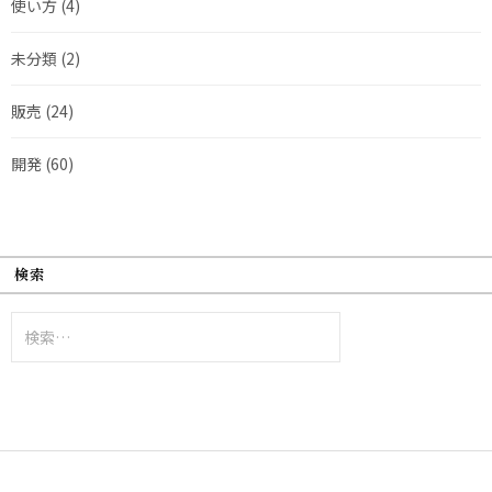
使い方
(4)
未分類
(2)
販売
(24)
開発
(60)
検索
検
索: