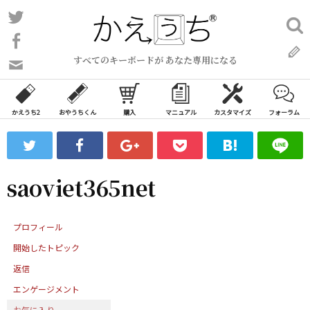
コ
Twitter
検
ン
索:
Facebook
テ
すべてのキーボードが あなた専用になる
ン
問
い
ツ
合
へ
わ
かえうち2
おやうちくん
購入
マニュアル
カスタマイズ
フォーラム
ス
せ
キ
フ
ッ
ォ
ー
プ
saoviet365net
ム
プロフィール
開始したトピック
返信
エンゲージメント
お気に入り