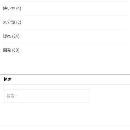
使い方
(4)
未分類
(2)
販売
(24)
開発
(60)
検索
検
索: