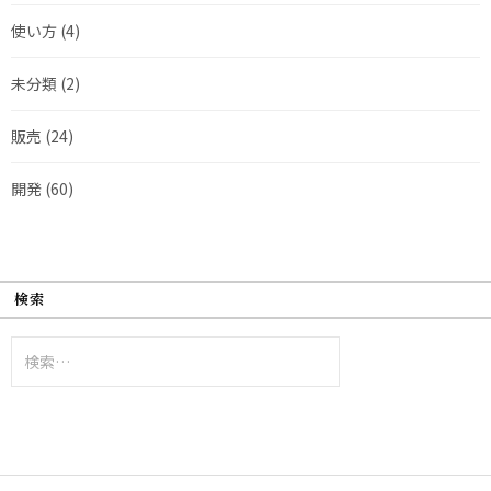
使い方
(4)
未分類
(2)
販売
(24)
開発
(60)
検索
検
索: