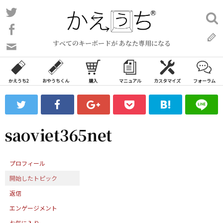
コ
Twitter
検
ン
索:
Facebook
テ
すべてのキーボードが あなた専用になる
ン
問
い
ツ
合
へ
わ
かえうち2
おやうちくん
購入
マニュアル
カスタマイズ
フォーラム
ス
せ
キ
フ
ッ
ォ
ー
プ
saoviet365net
ム
プロフィール
開始したトピック
返信
エンゲージメント
お気に入り