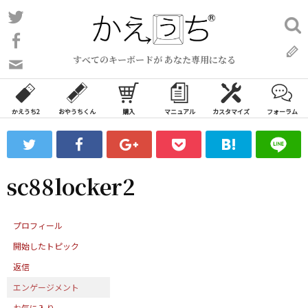
コ
Twitter
検
ン
索:
Facebook
テ
すべてのキーボードが あなた専用になる
ン
問
い
ツ
合
へ
わ
かえうち2
おやうちくん
購入
マニュアル
カスタマイズ
フォーラム
ス
せ
キ
フ
ッ
ォ
ー
プ
sc88locker2
ム
プロフィール
開始したトピック
返信
エンゲージメント
お気に入り