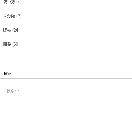
使い方
(4)
未分類
(2)
販売
(24)
開発
(60)
検索
検
索: