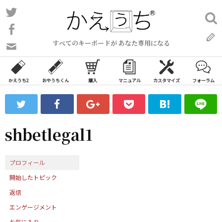
コ
Twitter
検
ン
索:
Facebook
テ
すべてのキーボードが あなた専用になる
ン
問
い
ツ
合
へ
わ
かえうち2
おやうちくん
購入
マニュアル
カスタマイズ
フォーラム
ス
せ
キ
フ
ッ
ォ
ー
プ
shbetlegal1
ム
プロフィール
開始したトピック
返信
エンゲージメント
お気に入り