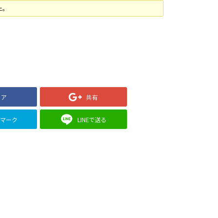
た。
ェア
共有
クマーク
LINEで送る