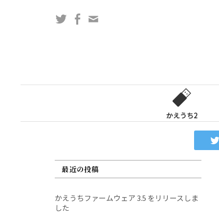
コ
Twitter
Facebook
問
ン
い
テ
合
ン
わ
ツ
せ
へ
フ
ス
ォ
キ
ー
ッ
かえうち2
ム
プ
最近の投稿
かえうちファームウェア 3.5 をリリースしま
した