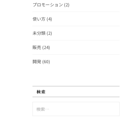
プロモーション
(2)
使い方
(4)
未分類
(2)
販売
(24)
開発
(60)
検索
検
索: