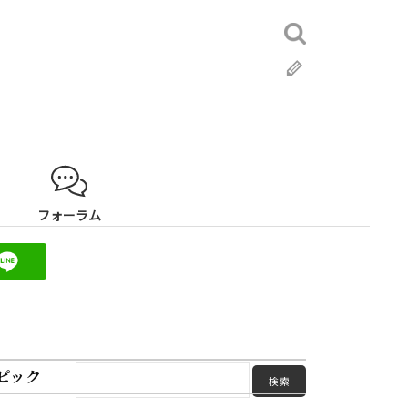
検
索:
ブ
ロ
グ
フォーラム
ピック