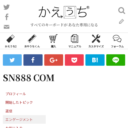
コ
Twitter
検
ン
索:
Facebook
テ
すべてのキーボードが あなた専用になる
ン
問
い
ツ
合
へ
わ
かえうち2
おやうちくん
購入
マニュアル
カスタマイズ
フォーラム
ス
せ
キ
フ
ッ
ォ
ー
プ
SN888 COM
ム
プロフィール
開始したトピック
返信
エンゲージメント
お気に入り