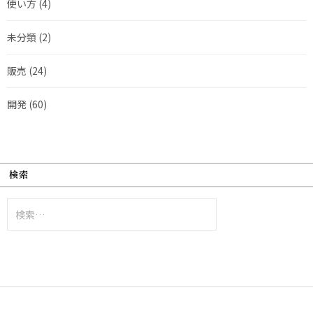
使い方
(4)
未分類
(2)
販売
(24)
開発
(60)
検索
検
索: