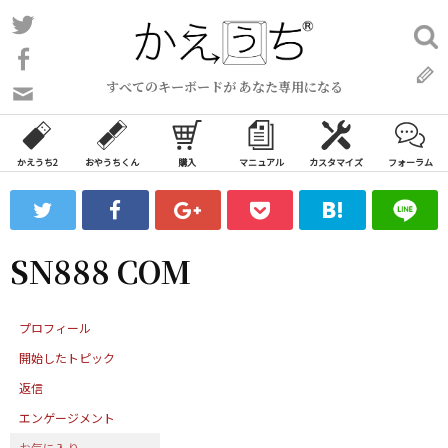
コ
Twitter
検
ン
索:
Facebook
テ
すべてのキーボードが あなた専用になる
ン
問
い
ツ
合
へ
わ
かえうち2
おやうちくん
購入
マニュアル
カスタマイズ
フォーラム
ス
せ
キ
フ
ッ
ォ
ー
プ
SN888 COM
ム
プロフィール
開始したトピック
返信
エンゲージメント
お気に入り