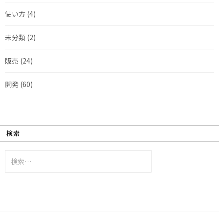
使い方
(4)
未分類
(2)
販売
(24)
開発
(60)
検索
検
索: