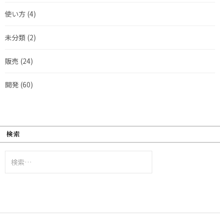
使い方
(4)
未分類
(2)
販売
(24)
開発
(60)
検索
検
索: