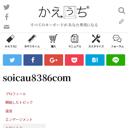
コ
Twitter
検
ン
索:
Facebook
テ
すべてのキーボードが あなた専用になる
ン
問
い
ツ
合
へ
わ
かえうち2
おやうちくん
購入
マニュアル
カスタマイズ
フォーラム
ス
せ
キ
フ
ッ
ォ
ー
プ
soicau8386com
ム
プロフィール
開始したトピック
返信
エンゲージメント
お気に入り