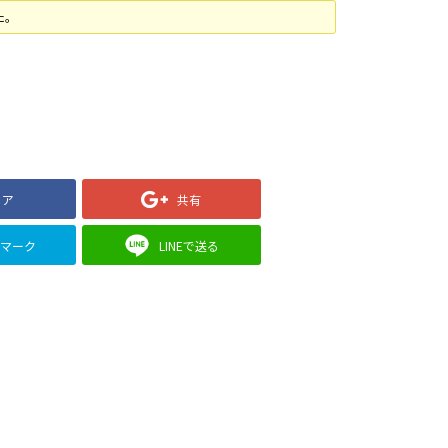
た。
ェア
共有
クマーク
LINEで送る