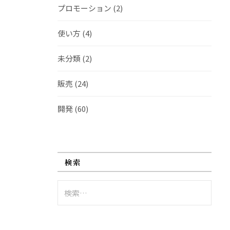
プロモーション
(2)
使い方
(4)
未分類
(2)
販売
(24)
開発
(60)
検索
検
索: