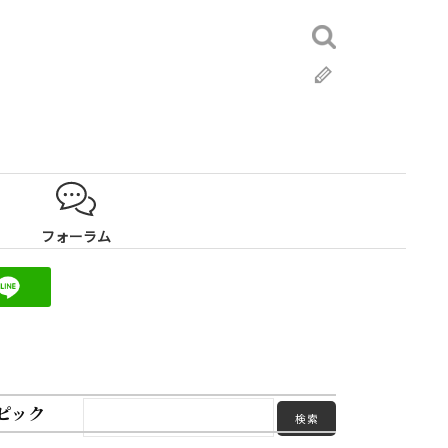
検
索:
ブ
ロ
グ
フォーラム
ピック