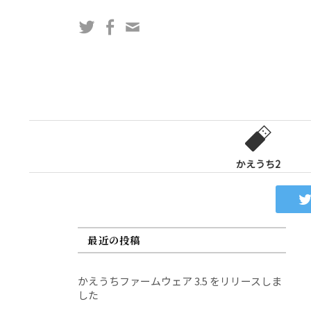
コ
Twitter
Facebook
問
ン
い
テ
合
ン
わ
ツ
せ
へ
フ
ス
ォ
キ
ー
ッ
かえうち2
ム
プ
最近の投稿
かえうちファームウェア 3.5 をリリースしま
した