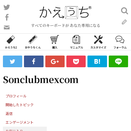
コ
Twitter
検
ン
索:
Facebook
テ
すべてのキーボードが あなた専用になる
ン
問
い
ツ
合
へ
わ
かえうち2
おやうちくん
購入
マニュアル
カスタマイズ
フォーラム
ス
せ
キ
フ
ッ
ォ
ー
プ
Sonclubmexcom
ム
プロフィール
開始したトピック
返信
エンゲージメント
お気に入り