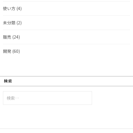
使い方
(4)
未分類
(2)
販売
(24)
開発
(60)
検索
検
索: