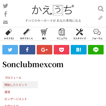
コ
Twitter
検
ン
索:
Facebook
テ
すべてのキーボードが あなた専用になる
ン
問
い
ツ
合
へ
わ
かえうち2
おやうちくん
購入
マニュアル
カスタマイズ
フォーラム
ス
せ
キ
フ
ッ
ォ
ー
プ
Sonclubmexcom
ム
プロフィール
開始したトピック
返信
エンゲージメント
お気に入り