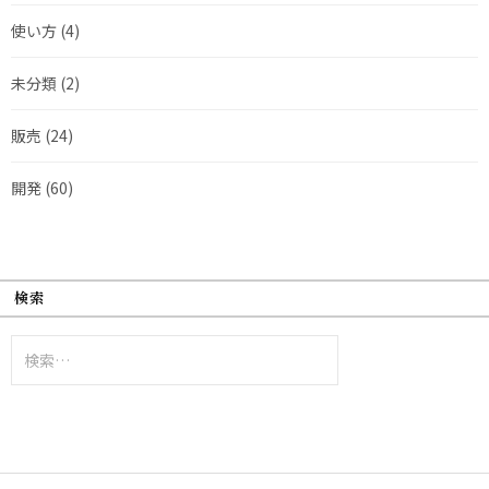
使い方
(4)
未分類
(2)
販売
(24)
開発
(60)
検索
検
索: