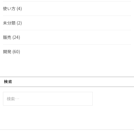
使い方
(4)
未分類
(2)
販売
(24)
開発
(60)
検索
検
索: