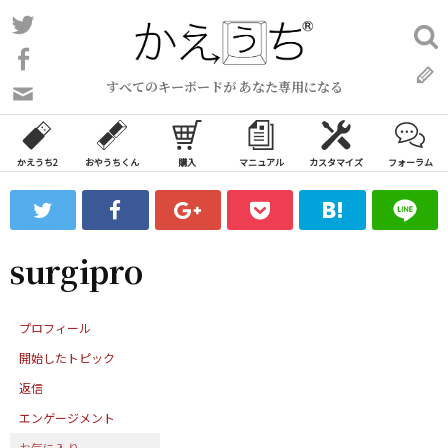
コ
Twitter
検
ン
索:
Facebook
テ
すべてのキーボードが あなた専用になる
ン
問
い
ツ
合
へ
わ
かえうち2
おやうちくん
購入
マニュアル
カスタマイズ
フォーラム
ス
せ
キ
フ
ッ
ォ
ー
プ
surgipro
ム
プロフィール
開始したトピック
返信
エンゲージメント
お気に入り