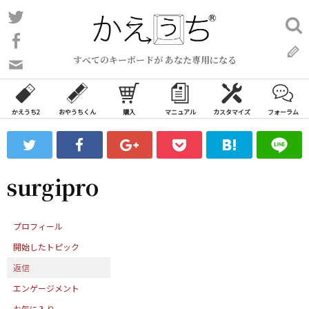
コ
Twitter
検
ン
索:
Facebook
テ
すべてのキーボードが あなた専用になる
ン
問
い
ツ
合
へ
わ
かえうち2
おやうちくん
購入
マニュアル
カスタマイズ
フォーラム
ス
せ
キ
フ
ッ
ォ
ー
プ
surgipro
ム
プロフィール
開始したトピック
返信
エンゲージメント
お気に入り