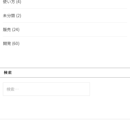
使い方
(4)
未分類
(2)
販売
(24)
開発
(60)
検索
検
索: