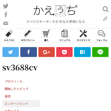
コ
Twitter
検
ン
索:
Facebook
テ
すべてのキーボードが あなた専用になる
ン
問
い
ツ
合
へ
わ
かえうち2
おやうちくん
購入
マニュアル
カスタマイズ
フォーラム
ス
せ
キ
フ
ッ
ォ
ー
プ
sv3688cv
ム
プロフィール
開始したトピック
返信
エンゲージメント
お気に入り