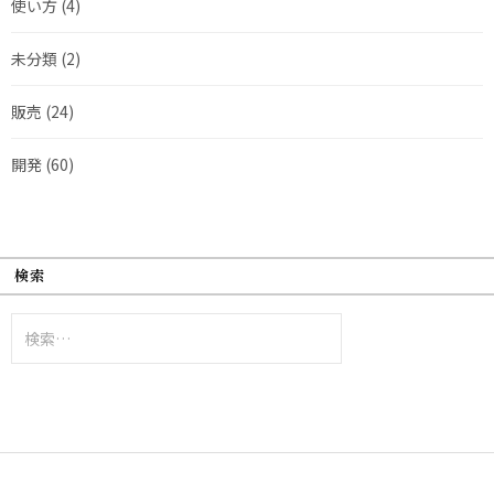
使い方
(4)
未分類
(2)
販売
(24)
開発
(60)
検索
検
索: