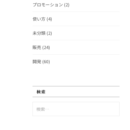
プロモーション
(2)
使い方
(4)
未分類
(2)
販売
(24)
開発
(60)
検索
検
索: