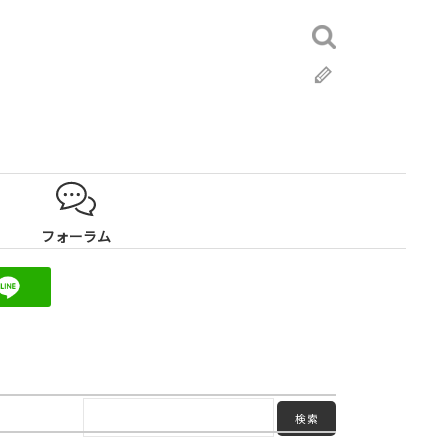
検
索:
ブ
ロ
グ
フォーラム