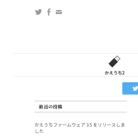
コ
Twitter
Facebook
問
ン
い
テ
合
ン
わ
ツ
せ
へ
フ
ス
ォ
キ
ー
ッ
かえうち2
ム
プ
最近の投稿
かえうちファームウェア 3.5 をリリースしま
した