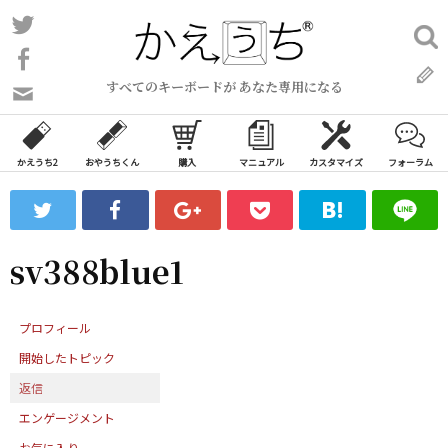
コ
Twitter
検
ン
索:
Facebook
テ
すべてのキーボードが あなた専用になる
ン
問
い
ツ
合
へ
わ
かえうち2
おやうちくん
購入
マニュアル
カスタマイズ
フォーラム
ス
せ
キ
フ
ッ
ォ
ー
プ
sv388blue1
ム
プロフィール
開始したトピック
返信
エンゲージメント
お気に入り