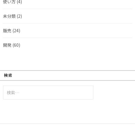
使い方
(4)
未分類
(2)
販売
(24)
開発
(60)
検索
検
索: