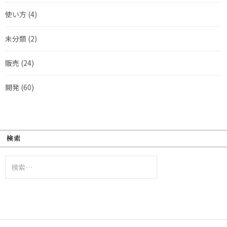
使い方
(4)
未分類
(2)
販売
(24)
開発
(60)
検索
検
索: