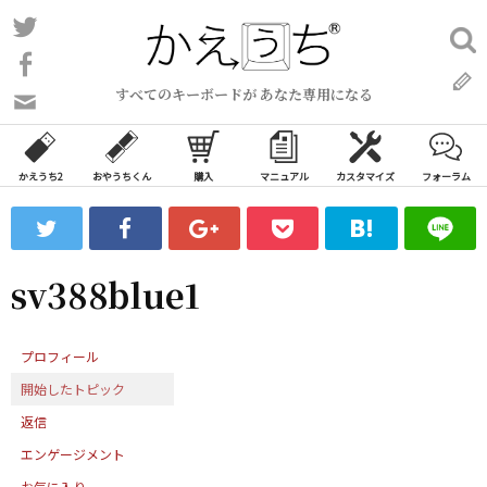
コ
Twitter
検
ン
索:
Facebook
テ
すべてのキーボードが あなた専用になる
ン
問
い
ツ
合
へ
わ
かえうち2
おやうちくん
購入
マニュアル
カスタマイズ
フォーラム
ス
せ
キ
フ
ッ
ォ
ー
プ
sv388blue1
ム
プロフィール
開始したトピック
返信
エンゲージメント
お気に入り