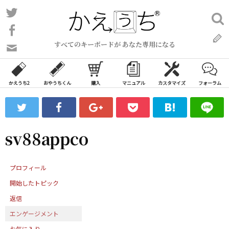
コ
Twitter
検
ン
索:
Facebook
テ
すべてのキーボードが あなた専用になる
ン
問
い
ツ
合
へ
わ
かえうち2
おやうちくん
購入
マニュアル
カスタマイズ
フォーラム
ス
せ
キ
フ
ッ
ォ
ー
プ
sv88appco
ム
プロフィール
開始したトピック
返信
エンゲージメント
お気に入り