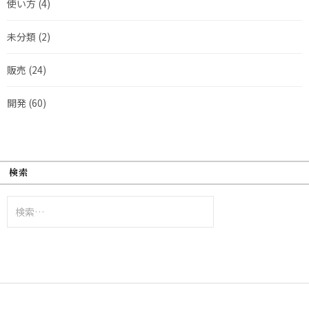
使い方
(4)
未分類
(2)
販売
(24)
開発
(60)
検索
検
索: