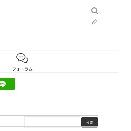
検
索:
ブ
ロ
グ
フォーラム