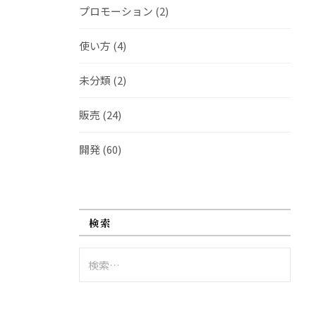
プロモーション
(2)
使い方
(4)
未分類
(2)
販売
(24)
開発
(60)
検索
検
索: