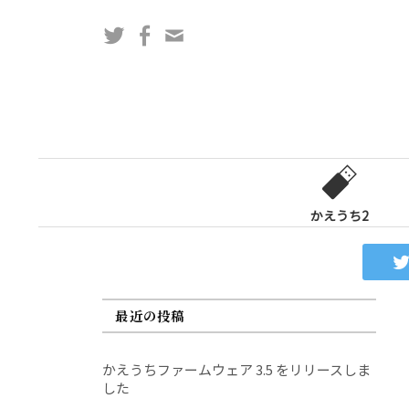
コ
Twitter
Facebook
問
ン
い
テ
合
ン
わ
ツ
せ
へ
フ
ス
ォ
キ
ー
ッ
かえうち2
ム
プ
最近の投稿
かえうちファームウェア 3.5 をリリースしま
した