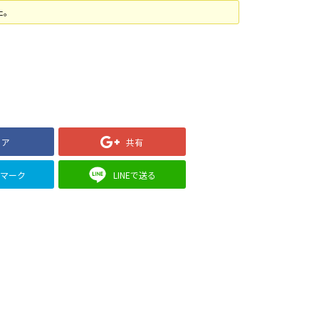
た。
ェア
共有
クマーク
LINEで送る