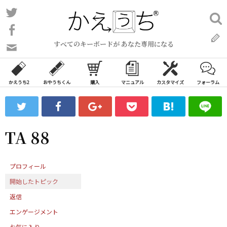
コ
Twitter
検
ン
索:
Facebook
テ
すべてのキーボードが あなた専用になる
ン
問
い
ツ
合
へ
わ
かえうち2
おやうちくん
購入
マニュアル
カスタマイズ
フォーラム
ス
せ
キ
フ
ッ
ォ
ー
プ
TA 88
ム
プロフィール
開始したトピック
返信
エンゲージメント
お気に入り