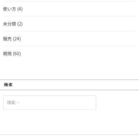
使い方
(4)
未分類
(2)
販売
(24)
開発
(60)
検索
検
索: