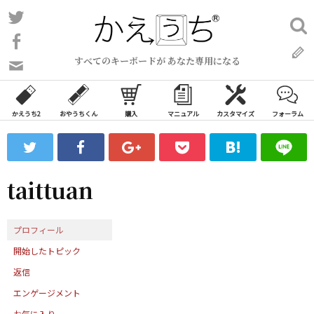
コ
Twitter
検
ン
索:
Facebook
テ
すべてのキーボードが あなた専用になる
ン
問
い
ツ
合
へ
わ
かえうち2
おやうちくん
購入
マニュアル
カスタマイズ
フォーラム
ス
せ
キ
フ
ッ
ォ
ー
プ
taittuan
ム
プロフィール
開始したトピック
返信
エンゲージメント
お気に入り