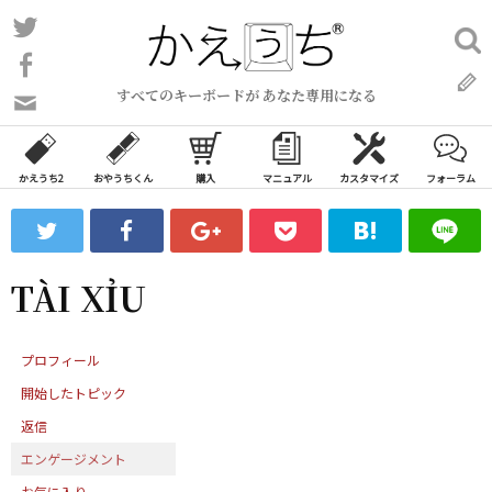
コ
Twitter
検
ン
索:
Facebook
テ
すべてのキーボードが あなた専用になる
ン
問
い
ツ
合
へ
わ
かえうち2
おやうちくん
購入
マニュアル
カスタマイズ
フォーラム
ス
せ
キ
フ
ッ
ォ
ー
プ
TÀI XỈU
ム
プロフィール
開始したトピック
返信
エンゲージメント
お気に入り