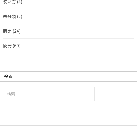
使い方
(4)
未分類
(2)
販売
(24)
開発
(60)
検索
検
索: