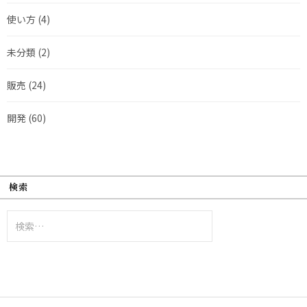
使い方
(4)
未分類
(2)
販売
(24)
開発
(60)
検索
検
索: