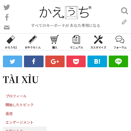
コ
Twitter
検
ン
索:
Facebook
テ
すべてのキーボードが あなた専用になる
ン
問
い
ツ
合
へ
わ
かえうち2
おやうちくん
購入
マニュアル
カスタマイズ
フォーラム
ス
せ
キ
フ
ッ
ォ
ー
プ
TÀI XỈU
ム
プロフィール
開始したトピック
返信
エンゲージメント
お気に入り