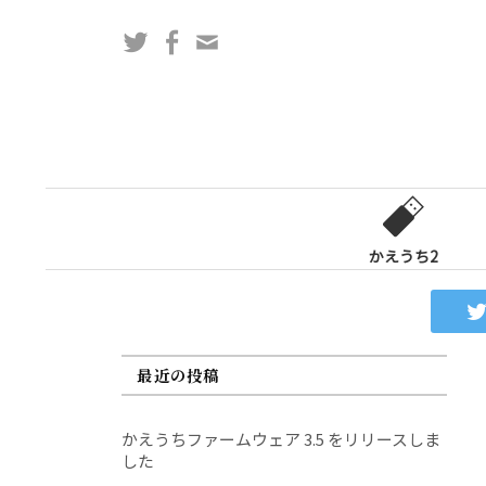
コ
Twitter
Facebook
問
ン
い
テ
合
ン
わ
ツ
せ
へ
フ
ス
ォ
キ
ー
ッ
かえうち2
ム
プ
最近の投稿
かえうちファームウェア 3.5 をリリースしま
した