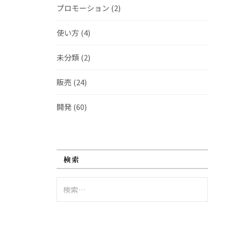
プロモーション
(2)
使い方
(4)
未分類
(2)
販売
(24)
開発
(60)
検索
検
索: