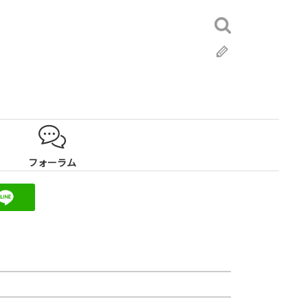
検
索:
ブ
ロ
グ
フォーラム