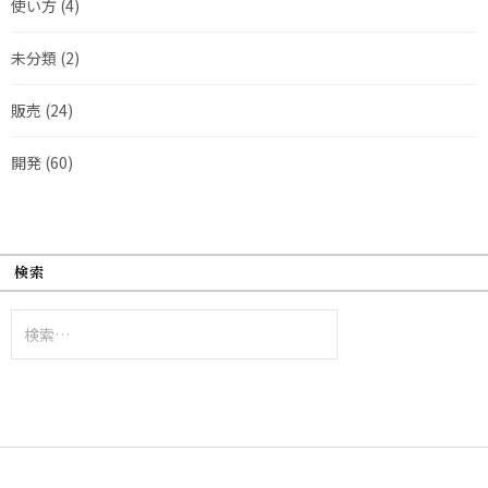
使い方
(4)
未分類
(2)
販売
(24)
開発
(60)
検索
検
索: