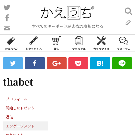
コ
Twitter
検
ン
索:
Facebook
テ
すべてのキーボードが あなた専用になる
ン
問
い
ツ
合
へ
わ
かえうち2
おやうちくん
購入
マニュアル
カスタマイズ
フォーラム
ス
せ
キ
フ
ッ
ォ
ー
プ
thabet
ム
プロフィール
開始したトピック
返信
エンゲージメント
お気に入り