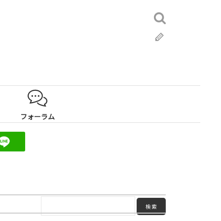
検
索:
ブ
ロ
グ
フォーラム