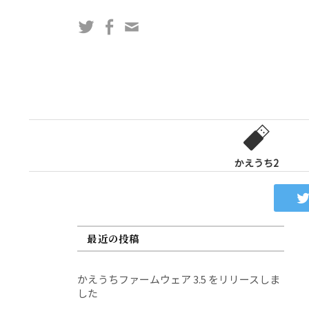
コ
Twitter
Facebook
問
ン
い
テ
合
ン
わ
ツ
せ
へ
フ
ス
ォ
キ
ー
ッ
かえうち2
ム
プ
最近の投稿
かえうちファームウェア 3.5 をリリースしま
した