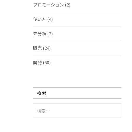
プロモーション
(2)
使い方
(4)
未分類
(2)
販売
(24)
開発
(60)
検索
検
索: