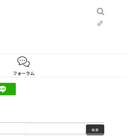
検
索:
ブ
ロ
グ
フォーラム