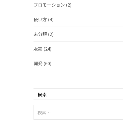
プロモーション
(2)
使い方
(4)
未分類
(2)
販売
(24)
開発
(60)
検索
検
索: