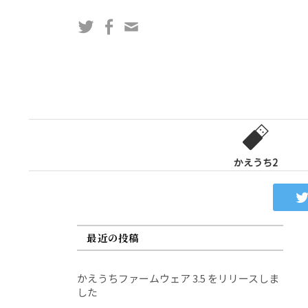
コ
Twitter
Facebook
問
ン
い
テ
合
ン
わ
ツ
せ
へ
フ
ス
ォ
キ
ー
ッ
かえうち2
ム
プ
最近の投稿
かえうちファームウェア 3.5 をリリースしま
した