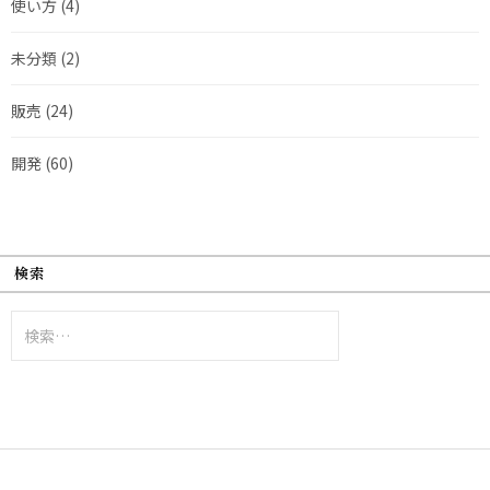
使い方
(4)
未分類
(2)
販売
(24)
開発
(60)
検索
検
索: