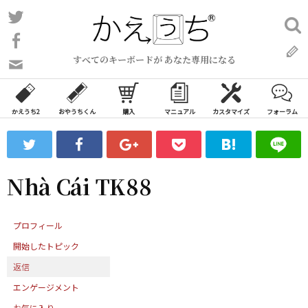
コ
Twitter
検
ン
索:
Facebook
テ
すべてのキーボードが あなた専用になる
ン
問
い
ツ
合
へ
わ
かえうち2
おやうちくん
購入
マニュアル
カスタマイズ
フォーラム
ス
せ
キ
フ
ッ
ォ
ー
プ
Nhà Cái TK88
ム
プロフィール
開始したトピック
返信
エンゲージメント
お気に入り