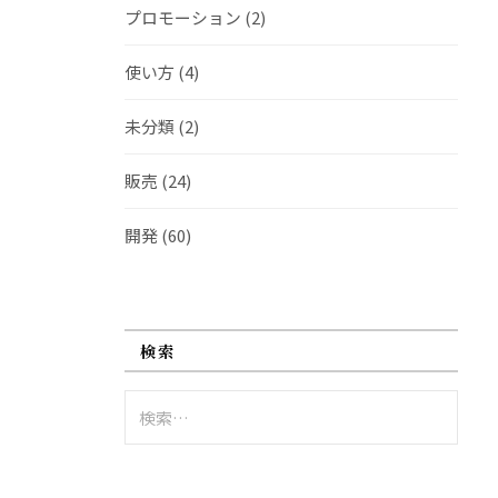
プロモーション
(2)
使い方
(4)
未分類
(2)
販売
(24)
開発
(60)
検索
検
索: