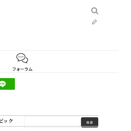
検
索:
ブ
ロ
グ
フォーラム
ピック