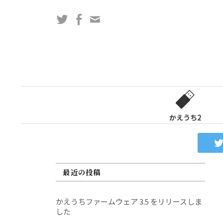
コ
Twitter
Facebook
問
ン
い
テ
合
ン
わ
ツ
せ
へ
フ
ス
ォ
キ
ー
ッ
かえうち2
ム
プ
最近の投稿
かえうちファームウェア 3.5 をリリースしま
した