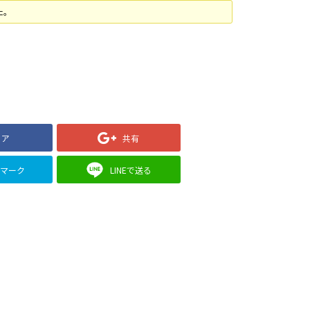
た。
ェア
共有
クマーク
LINEで送る