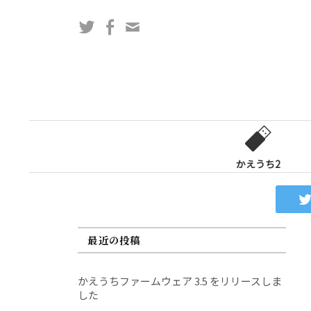
コ
Twitter
Facebook
問
ン
い
テ
合
ン
わ
ツ
せ
へ
フ
ス
ォ
キ
ー
ッ
かえうち2
ム
プ
最近の投稿
かえうちファームウェア 3.5 をリリースしま
した