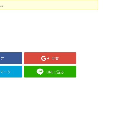
た。
ェア
共有
クマーク
LINEで送る