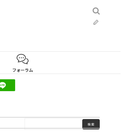
検
索:
ブ
ロ
グ
フォーラム