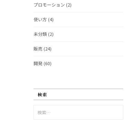
プロモーション
(2)
使い方
(4)
未分類
(2)
販売
(24)
開発
(60)
検索
検
索: