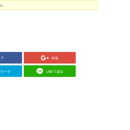
た。
ェア
共有
クマーク
LINEで送る