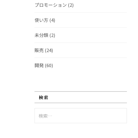
プロモーション
(2)
使い方
(4)
未分類
(2)
販売
(24)
開発
(60)
検索
検
索: