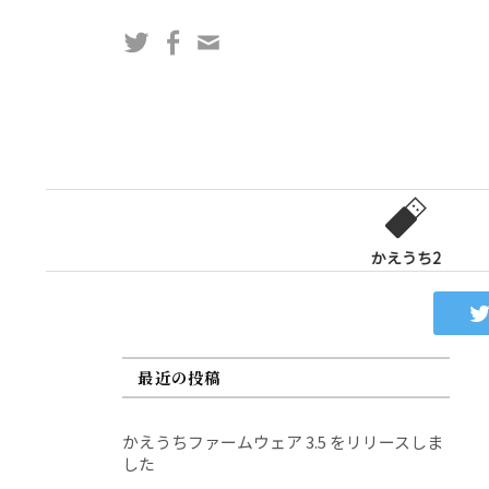
コ
Twitter
Facebook
問
ン
い
テ
合
ン
わ
ツ
せ
へ
フ
ス
ォ
キ
ー
ッ
かえうち2
ム
プ
最近の投稿
かえうちファームウェア 3.5 をリリースしま
した