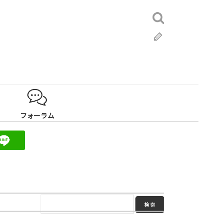
検
索:
ブ
ロ
グ
フォーラム