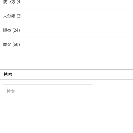
使い方
(4)
未分類
(2)
販売
(24)
開発
(60)
検索
検
索: