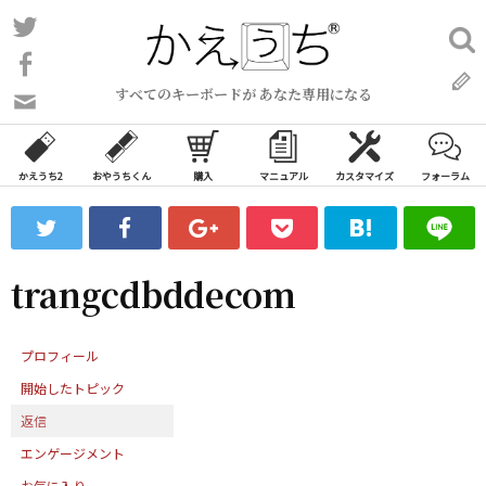
コ
Twitter
検
ン
索:
Facebook
テ
すべてのキーボードが あなた専用になる
ン
問
い
ツ
合
へ
わ
かえうち2
おやうちくん
購入
マニュアル
カスタマイズ
フォーラム
ス
せ
キ
フ
ッ
ォ
ー
プ
trangcdbddecom
ム
プロフィール
開始したトピック
返信
エンゲージメント
お気に入り