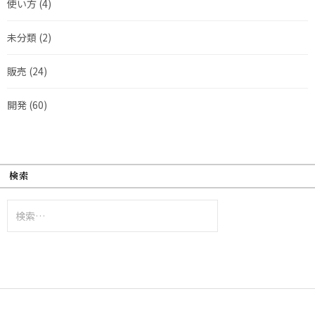
使い方
(4)
未分類
(2)
販売
(24)
開発
(60)
検索
検
索: