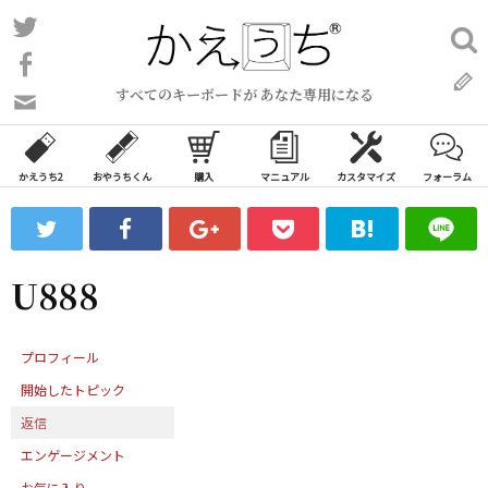
コ
Twitter
検
ン
索:
Facebook
テ
すべてのキーボードが あなた専用になる
ン
問
い
ツ
合
へ
わ
かえうち2
おやうちくん
購入
マニュアル
カスタマイズ
フォーラム
ス
せ
キ
フ
ッ
ォ
ー
プ
U888
ム
プロフィール
開始したトピック
返信
エンゲージメント
お気に入り