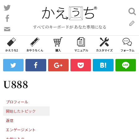
コ
Twitter
検
ン
索:
Facebook
テ
すべてのキーボードが あなた専用になる
ン
問
い
ツ
合
へ
わ
かえうち2
おやうちくん
購入
マニュアル
カスタマイズ
フォーラム
ス
せ
キ
フ
ッ
ォ
ー
プ
U888
ム
プロフィール
開始したトピック
返信
エンゲージメント
お気に入り