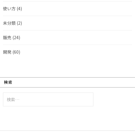
使い方
(4)
未分類
(2)
販売
(24)
開発
(60)
検索
検
索: