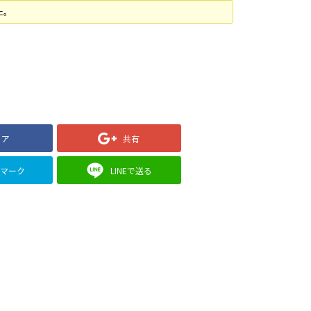
た。
ェア
共有
クマーク
LINEで送る