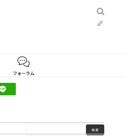
検
索:
ブ
ロ
グ
フォーラム