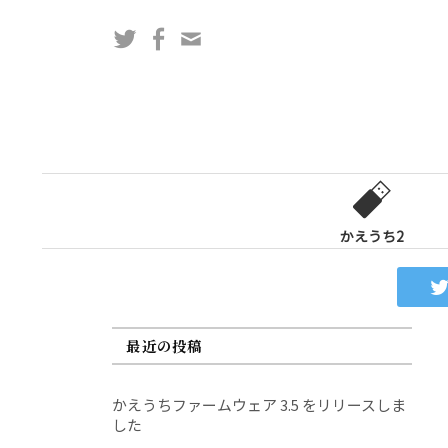
コ
Twitter
Facebook
問
ン
い
テ
合
ン
わ
ツ
せ
へ
フ
ス
ォ
キ
ー
ッ
かえうち2
ム
プ
最近の投稿
かえうちファームウェア 3.5 をリリースしま
した