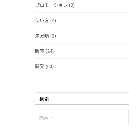
プロモーション
(2)
使い方
(4)
未分類
(2)
販売
(24)
開発
(60)
検索
検
索: