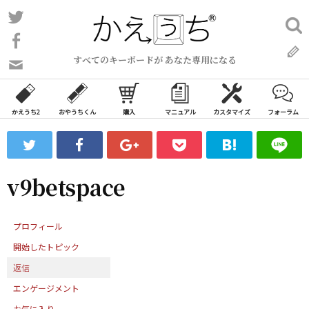
コ
Twitter
検
ン
索:
Facebook
テ
すべてのキーボードが あなた専用になる
ン
問
い
ツ
合
へ
わ
かえうち2
おやうちくん
購入
マニュアル
カスタマイズ
フォーラム
ス
せ
キ
フ
ッ
ォ
ー
プ
v9betspace
ム
プロフィール
開始したトピック
返信
エンゲージメント
お気に入り