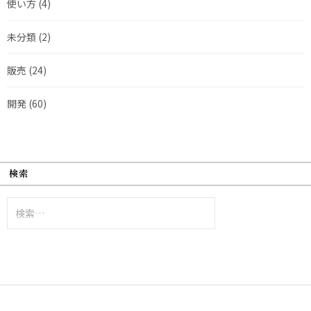
使い方
(4)
未分類
(2)
販売
(24)
開発
(60)
検索
検
索: