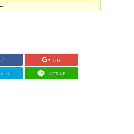
た。
ェア
共有
クマーク
LINEで送る