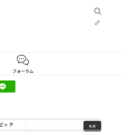
検
索:
ブ
ロ
グ
フォーラム
ピック