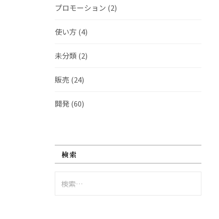
プロモーション
(2)
使い方
(4)
未分類
(2)
販売
(24)
開発
(60)
検索
検
索: