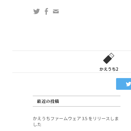
コ
Twitter
Facebook
問
ン
い
テ
合
ン
わ
ツ
せ
へ
フ
ス
ォ
キ
ー
ッ
かえうち2
ム
プ
最近の投稿
かえうちファームウェア 3.5 をリリースしま
した