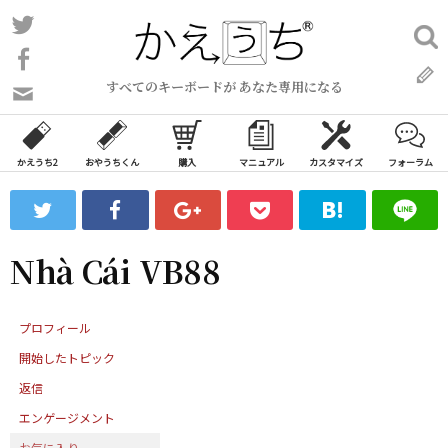
コ
Twitter
検
ン
索:
Facebook
テ
すべてのキーボードが あなた専用になる
ン
問
い
ツ
合
へ
わ
かえうち2
おやうちくん
購入
マニュアル
カスタマイズ
フォーラム
ス
せ
キ
フ
ッ
ォ
ー
プ
Nhà Cái VB88
ム
プロフィール
開始したトピック
返信
エンゲージメント
お気に入り