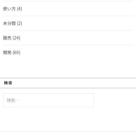
使い方
(4)
未分類
(2)
販売
(24)
開発
(60)
検索
検
索: