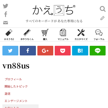
コ
Twitter
検
ン
索:
Facebook
テ
すべてのキーボードが あなた専用になる
ン
問
い
ツ
合
へ
わ
かえうち2
おやうちくん
購入
マニュアル
カスタマイズ
フォーラム
ス
せ
キ
フ
ッ
ォ
ー
プ
vn88us
ム
プロフィール
開始したトピック
返信
エンゲージメント
お気に入り