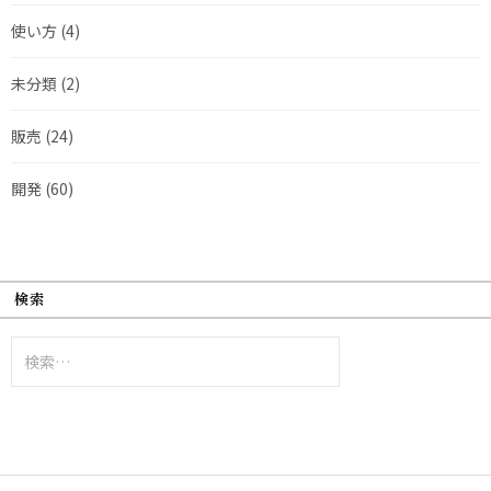
使い方
(4)
未分類
(2)
販売
(24)
開発
(60)
検索
検
索: