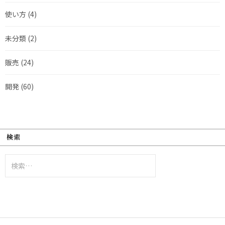
使い方
(4)
未分類
(2)
販売
(24)
開発
(60)
検索
検
索: