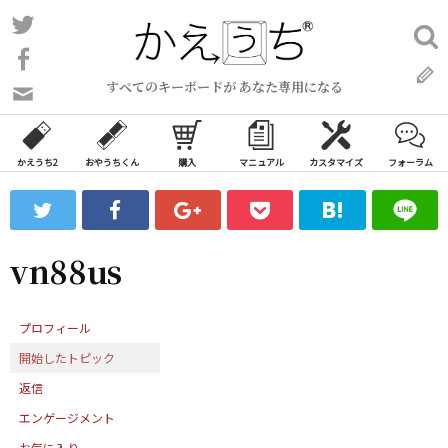
コ
Twitter
検
ン
索:
Facebook
テ
すべてのキーボードが あなた専用になる
ン
問
い
ツ
合
へ
わ
かえうち2
おやうちくん
購入
マニュアル
カスタマイズ
フォーラム
ス
せ
キ
フ
ッ
ォ
ー
プ
vn88us
ム
プロフィール
開始したトピック
返信
エンゲージメント
お気に入り