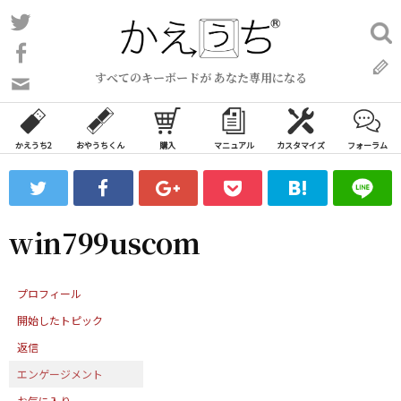
コ
Twitter
検
ン
索:
Facebook
テ
すべてのキーボードが あなた専用になる
ン
問
い
ツ
合
へ
わ
かえうち2
おやうちくん
購入
マニュアル
カスタマイズ
フォーラム
ス
せ
キ
フ
ッ
ォ
ー
プ
win799uscom
ム
プロフィール
開始したトピック
返信
エンゲージメント
お気に入り