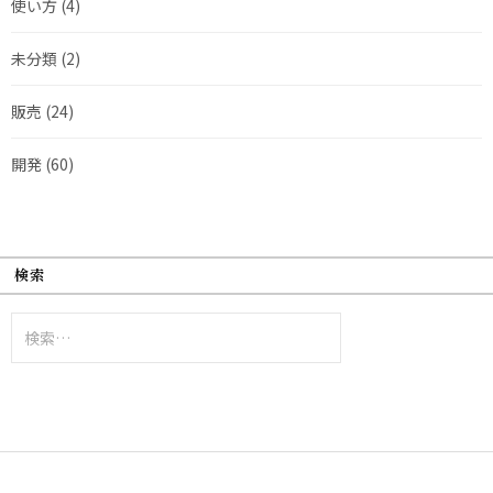
使い方
(4)
未分類
(2)
販売
(24)
開発
(60)
検索
検
索: