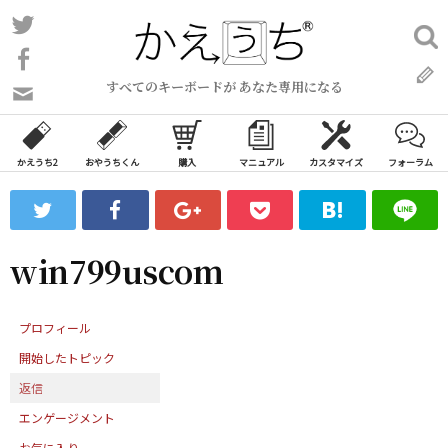
コ
Twitter
検
ン
索:
Facebook
テ
すべてのキーボードが あなた専用になる
ン
問
い
ツ
合
へ
わ
かえうち2
おやうちくん
購入
マニュアル
カスタマイズ
フォーラム
ス
せ
キ
フ
ッ
ォ
ー
プ
win799uscom
ム
プロフィール
開始したトピック
返信
エンゲージメント
お気に入り