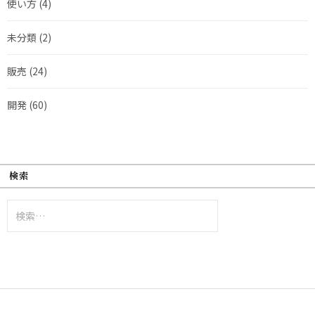
使い方
(4)
未分類
(2)
販売
(24)
開発
(60)
検索
検
索: