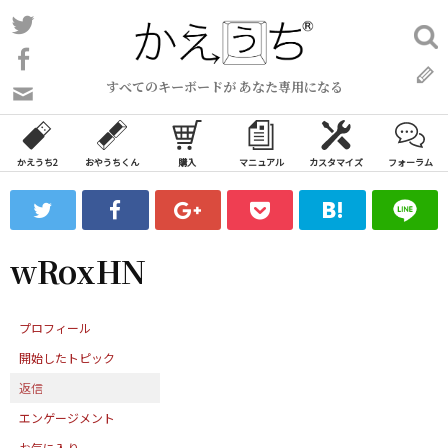
コ
Twitter
検
ン
索:
Facebook
テ
すべてのキーボードが あなた専用になる
ン
問
い
ツ
合
へ
わ
かえうち2
おやうちくん
購入
マニュアル
カスタマイズ
フォーラム
ス
せ
キ
フ
ッ
ォ
ー
プ
wRoxHN
ム
プロフィール
開始したトピック
返信
エンゲージメント
お気に入り