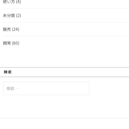
使い方
(4)
未分類
(2)
販売
(24)
開発
(60)
検索
検
索: