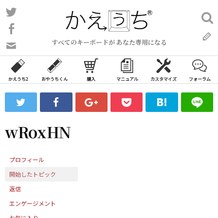
コ
Twitter
検
ン
索:
Facebook
テ
すべてのキーボードが あなた専用になる
ン
問
い
ツ
合
へ
わ
かえうち2
おやうちくん
購入
マニュアル
カスタマイズ
フォーラム
ス
せ
キ
フ
ッ
ォ
ー
プ
wRoxHN
ム
プロフィール
開始したトピック
返信
エンゲージメント
お気に入り