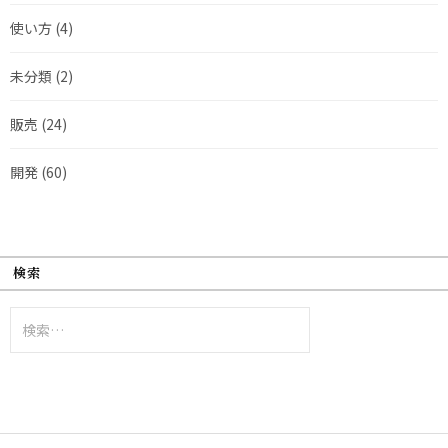
使い方
(4)
未分類
(2)
販売
(24)
開発
(60)
検索
検
索: