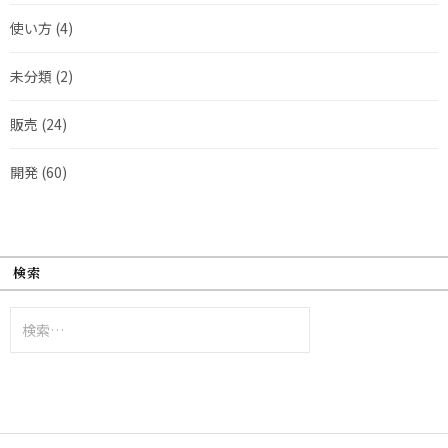
使い方
(4)
未分類
(2)
販売
(24)
開発
(60)
検索
検
索: