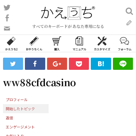
コ
Twitter
検
ン
索:
Facebook
テ
すべてのキーボードが あなた専用になる
ン
問
い
ツ
合
へ
わ
かえうち2
おやうちくん
購入
マニュアル
カスタマイズ
フォーラム
ス
せ
キ
フ
ッ
ォ
ー
プ
ww88cfdcasino
ム
プロフィール
開始したトピック
返信
エンゲージメント
お気に入り