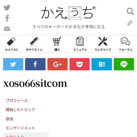
コ
Twitter
検
ン
索:
Facebook
テ
すべてのキーボードが あなた専用になる
ン
問
い
ツ
合
へ
わ
かえうち2
おやうちくん
購入
マニュアル
カスタマイズ
フォーラム
ス
せ
キ
フ
ッ
ォ
ー
プ
xoso66sitcom
ム
プロフィール
開始したトピック
返信
エンゲージメント
お気に入り